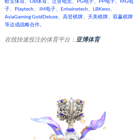
欧宝体育、OB体育、泛亚电竞、PG电子、PP电子、MG电
子、Playtech、 IM电子、Entwinetech、LBKeno、
AsiaGaming GoldDeluxe、高登棋牌、天美棋牌、双赢棋牌
等达成战略合作。
在线快速投注的体育平台：
亚博体育