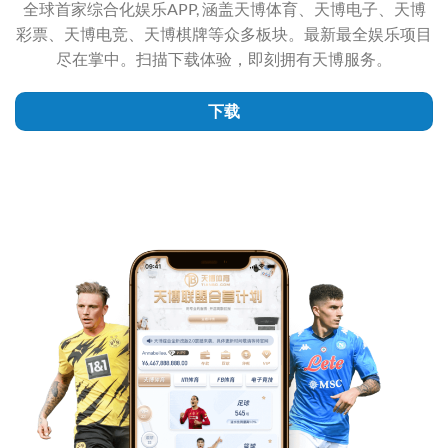
全球首家综合化娱乐APP, 涵盖天博体育、天博电子、天博
彩票、天博电竞、天博棋牌等众多板块。最新最全娱乐项目
尽在掌中。扫描下载体验，即刻拥有天博服务。
下载