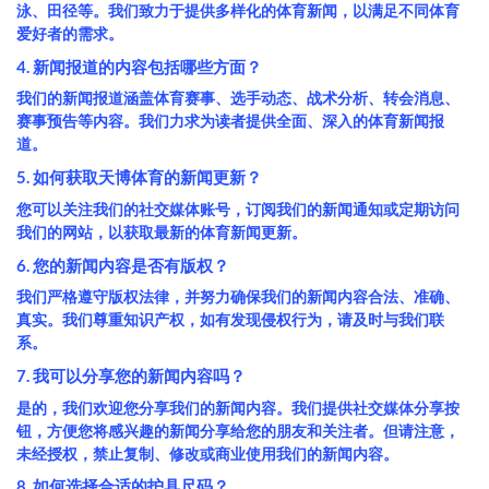
泳、田径等。我们致力于提供多样化的体育新闻，以满足不同体育
爱好者的需求。
4. 新闻报道的内容包括哪些方面？
我们的新闻报道涵盖体育赛事、选手动态、战术分析、转会消息、
赛事预告等内容。我们力求为读者提供全面、深入的体育新闻报
道。
5. 如何获取天博体育的新闻更新？
您可以关注我们的社交媒体账号，订阅我们的新闻通知或定期访问
我们的网站，以获取最新的体育新闻更新。
6. 您的新闻内容是否有版权？
我们严格遵守版权法律，并努力确保我们的新闻内容合法、准确、
真实。我们尊重知识产权，如有发现侵权行为，请及时与我们联
系。
7. 我可以分享您的新闻内容吗？
是的，我们欢迎您分享我们的新闻内容。我们提供社交媒体分享按
钮，方便您将感兴趣的新闻分享给您的朋友和关注者。但请注意，
未经授权，禁止复制、修改或商业使用我们的新闻内容。
8. 如何选择合适的护具尺码？