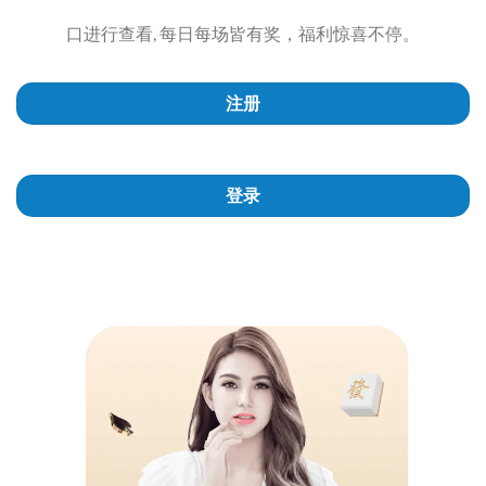
口进行查看, 每日每场皆有奖，福利惊喜不停。
注册
登录