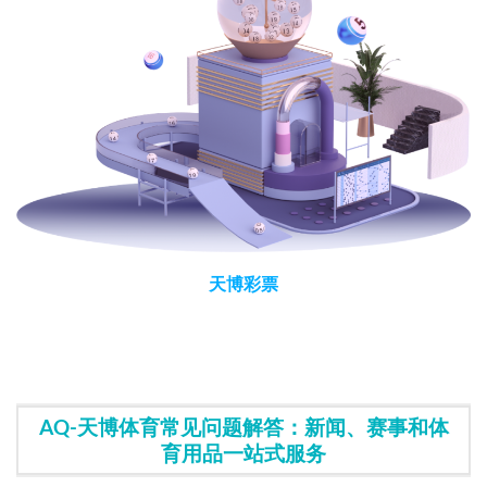
天博彩票
AQ-天博体育常见问题解答：新闻、赛事和体
育用品一站式服务