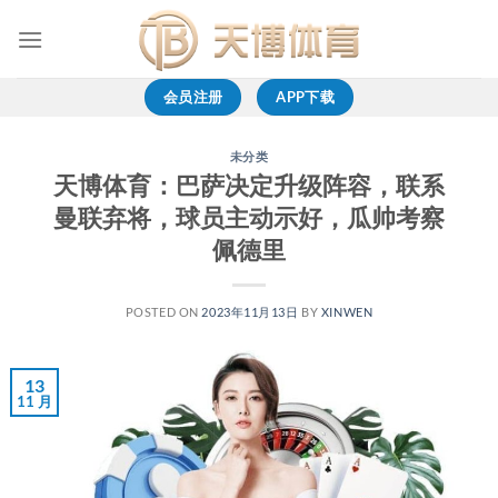
跳
到
内
容
会员注册
APP下载
未分类
天博体育：巴萨决定升级阵容，联系
曼联弃将，球员主动示好，瓜帅考察
佩德里
POSTED ON
2023年11月13日
BY
XINWEN
13
11 月