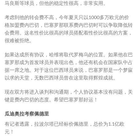
马良斯等球员，但他的稳定性很高，非常实用。
考虑到他的转会费不高，今年夏天只以1000多万欧元的价
格加盟费内巴切，巴塞罗那联系费内巴切时可以争取降低转
会费用。这名性价比很高的球员搭配着性价比很高的方案，
很难被拒绝。
如果达成所有协议，哈维将取代罗梅乌的位置。如果他在巴
塞罗那成为首发球员并表现出色，他还有机会在国家队中占
据一席之地。对于这位巴西球员来说，巴塞罗那是一个梦寐
以求的天堂，无数巴西球员曾在这里取得辉煌成就。
现在双方将进入谈判和沟通期，个人协议基本没有问题，关
键是费内巴切的态度。希望巴塞罗那好运！
瓜迪奥拉考察佩德里
有记者透露，拉波尔塔已经标价佩德里，总价为1.1亿欧
元！