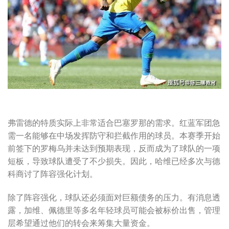
弗雷德的特质实际上非常适合巴塞罗那的需求。红蓝军团急
需一名能够在中场发挥防守和拦截作用的球员。本赛季开始
前签下的罗梅乌并未达到预期表现，反而成为了球队的一项
短板，导致球队遭受了不少损失。因此，哈维已经多次与德
科商讨了阵容强化计划。
除了阵容强化，球队还必须面对巨额债务的压力。有消息透
露，加维、佩德里等多名年轻球员可能会被标价出售，管理
层希望通过他们的转会来筹集大量资金。