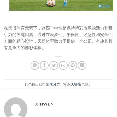
在天博体育元素下，这四个特性是保持博彩市场的活力和吸
引力的关键因素。通过在表象性、平衡性、迷惑性和安全性
方面的精心设计，天博体育致力于提供一个公正、有趣且具
有竞争力的博彩体验。
此条目已发布在
未分类
。将
永久链接
书签。
XINWEN