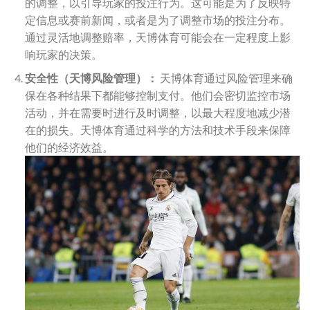
的调整，以引导玩家的投注行为。这可能是为了反映特
定信息或赛前新闻，或者是为了调整市场的投注分布。
通过灵活地调整赔率，天博体育可能会在一定程度上影
响玩家的决策。
安全性（天博风险管理）：
天博体育通过风险管理来确
保在各种结果下都能够控制支付。他们会密切监控市场
活动，并在需要时进行及时调整，以最大程度地减少潜
在的损失。天博体育通过科学的方法和技术手段来保障
他们的经济效益。