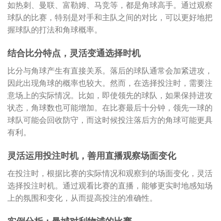
如热刺、曼联、富勒姆、马竞等，都是角球高手。通过观察
球队的比赛，特别是对手和主队之间的对比，可以更好地把
握球队的打法和角球概率。
结合比分特点，灵活变通选择时机
比分与角球产生有直接关系。落后的球队通常会加紧进攻，
因此出现角球的概率也较大。然而，在选择投注时，需要注
意场上的实际情况。比如，即使领先的球队，如果保持进攻
状态，角球数也可能增加。在比赛最后十分钟，领先一球的
球队可能会回收防守，而这时候投注落后方的角球可能更具
有利。
灵活运用投注时机，善用直播观察场面变化
在投注时，根据比赛的实际情况和观察到的场面变化，灵活
选择投注时机。通过观看比赛的直播，能够更实时地感知场
上的氛围和变化，从而提高投注的准确性。
实例分析：曼城对利物浦的比赛