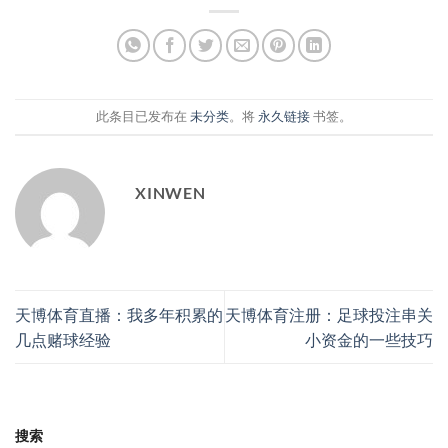
此条目已发布在
未分类
。将
永久链接
书签。
XINWEN
天博体育直播：我多年积累的
天博体育注册：足球投注串关
几点赌球经验
小资金的一些技巧
搜索