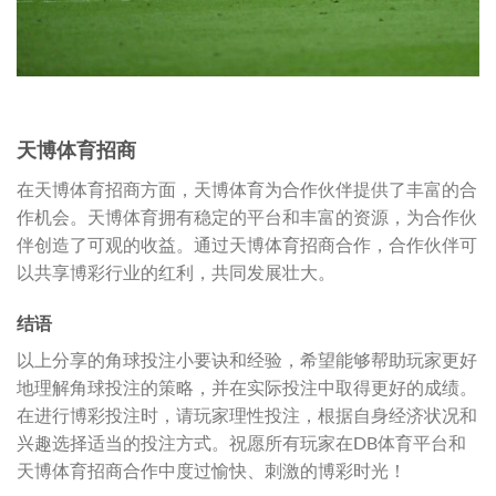
天博体育招商
在天博体育招商方面，天博体育为合作伙伴提供了丰富的合
作机会。天博体育拥有稳定的平台和丰富的资源，为合作伙
伴创造了可观的收益。通过天博体育招商合作，合作伙伴可
以共享博彩行业的红利，共同发展壮大。
结语
以上分享的角球投注小要诀和经验，希望能够帮助玩家更好
地理解角球投注的策略，并在实际投注中取得更好的成绩。
在进行博彩投注时，请玩家理性投注，根据自身经济状况和
兴趣选择适当的投注方式。祝愿所有玩家在DB体育平台和
天博体育招商合作中度过愉快、刺激的博彩时光！