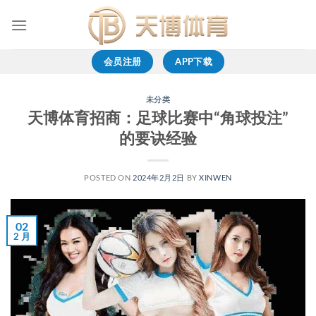
跳
到
内
容
会员注册
APP下载
未分类
天博体育招商：足球比赛中“角球投注”
的要诀经验
POSTED ON
2024年2月2日
BY
XINWEN
02
2 月