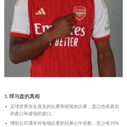
1. 球与盘的真相
足球世界存在真实的比赛和假冒的比赛，盘口也有真实
的盘口和虚假的盘口。
博彩公司通常对每场比赛的结果心中有数，至少有70%