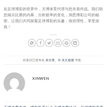
在足球博彩的世界中，天博体育代理与您并肩作战。我们助
您揭示比赛的内幕，分析赔率的变化，洞悉博彩公司的秘
密。让我们共同探索足球博彩的乐趣，保持理性，享受游
戏！
此条目已发布在
未分类
。将
永久链接
书签。
XINWEN