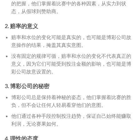
的把握，他们掌握着比赛中的各种因素，从实力到状
态，从假球到赞助商。
2. 赔率的意义
赔率和水位的变化可能是真实的，也可能是博彩公司故
意操作的结果，掩盖其真实意图。
没有固定的规律可循，赔率和水位的变化不代表真正的
意义，因为它们可能受到投注金额的影响，也可能是博
彩公司故意设置的。
3. 博彩公司的秘密
博彩公司总是保持着神秘的姿态，他们掌握着比赛的胜
负，但不会让任何人轻易看穿他们的意图。
他们通过各种手段控制投注趋势，保证自己始终能赚取
利润，无论赛果如何。
4. 理性的态度