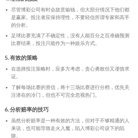
尽管博彩公司有时会故意输钱，但大部分情况下他们都
是赢家。投注者应保持理性，不要轻信所谓专家和高手
的分析。
足球比赛充满了不确定性，没有人能百分之百准确预测
比赛结果，投注只能作为一种娱乐方式。
5. 有效的策略
在选择投注策略时，应多方考虑，贪心勇敢但又谨慎求
证。
了解每场比赛的资信，将十三场比赛进行分档，优先关
注潜在的冷门，但也不可完全忽视热门。
6. 分析赔率的技巧
虽然分析赔率是一种有效的方法，但对于不够精通的人
来说，也可能导致走火入魔，陷入博彩公司设下的陷
阱。