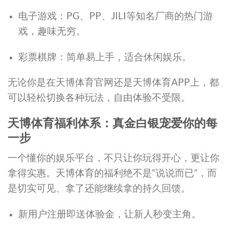
电子游戏：PG、PP、JILI等知名厂商的热门游
戏，趣味无穷。
彩票棋牌：简单易上手，适合休闲娱乐。
无论你是在天博体育官网还是天博体育APP上，都
可以轻松切换各种玩法，自由体验不受限。
天博体育福利体系：真金白银宠爱你的每
一步
一个懂你的娱乐平台，不只让你玩得开心，更让你
拿得实惠。天博体育的福利绝不是“说说而已”，而
是切实可见、拿了还能继续拿的持久回馈。
新用户注册即送体验金，让新人秒变主角。