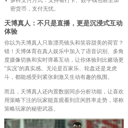
密货币，支付无忧。
天博真人：不只是直播，更是沉浸式互动
体验
你以为天博真人只靠漂亮镜头和笑容甜美的荷官？
错！天博体育在真人娱乐中加入了语音识别、多角
度摄像切换和实时弹幕互动，让你体验到比赌场更
“实况”的真实感。无论是百家乐、轮盘还是龙虎
斗，都能感受到紧张刺激又生动有趣的氛围。
而且，天博真人还内置数据同步分析功能，让喜欢
用策略下注的玩家能直观看到庄闲胜率走势，堪称
策略玩家的秘密武器。