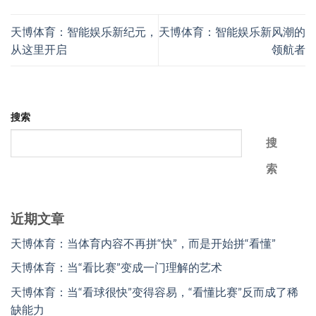
天博体育：智能娱乐新纪元，
天博体育：智能娱乐新风潮的
从这里开启
领航者
搜索
搜
索
近期文章
天博体育：当体育内容不再拼“快”，而是开始拼“看懂”
天博体育：当“看比赛”变成一门理解的艺术
天博体育：当“看球很快”变得容易，“看懂比赛”反而成了稀
缺能力