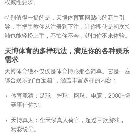
权威性要求。
特别值得一提的是，天博体育官网贴心的新手引
导，手把手教你从注册到下注，让你即使是初次接
触也能轻松上手，不怕你不会，就怕你不来体验。
天博体育的多样玩法，满足你的各种娱乐
需求
天博体育绝不仅仅是体育博彩那么简单。它是一座
综合娱乐的“百宝箱”，涵盖丰富多样的内容：
体育竞猜：足球、篮球、网球、电竞，2000+场
赛事任你挑。
天博真人：全天候真人荷官，超过百款游戏，
精彩纷呈。