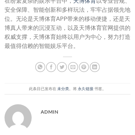
在纷繁复杂的娱乐平台中，
天博体育
以专业合规、
安全保障、智能创新和多样玩法，牢牢占据领先地
位。无论是天博体育APP带来的移动便捷，还是天
博真人带来的沉浸互动，以及天博体育官网提供的
权威支撑，天博体育始终以用户为中心，努力打造
最值得信赖的智能娱乐平台。
此条目已发布在
未分类
。将
永久链接
书签。
ADMIN