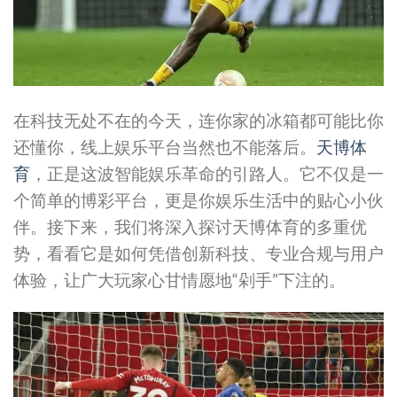
在科技无处不在的今天，连你家的冰箱都可能比你
还懂你，线上娱乐平台当然也不能落后。
天博体
育
，正是这波智能娱乐革命的引路人。它不仅是一
个简单的博彩平台，更是你娱乐生活中的贴心小伙
伴。接下来，我们将深入探讨天博体育的多重优
势，看看它是如何凭借创新科技、专业合规与用户
体验，让广大玩家心甘情愿地“剁手”下注的。