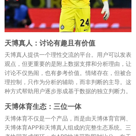
天博真人：讨论有趣且有价值
天博真人提供一个理性交流的平台。用户可以发表
观点，但更重要的是附上数据支撑和分析理由，让
讨论不仅热闹，也有参考价值。情绪存在，但被合
理控制，只作为分析的辅助，而非判断的主导。这
种方式帮助用户逐步形成基于数据的独立判断力。
天博体育生态：三位一体
天博体育不仅是一个产品，而是由天博体育官网、
天博体育APP和天博真人组成的完整生态系统。三